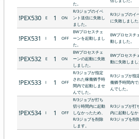
信しました。
た。
R/3ジョブのイベ
R/3ジョブのイ
!PEX530
1
E
ON
ント送信に失敗し
に失敗しました
ました。
BWプロセスチェ
BWプロセスチ
!PEX531
1
I
OFF
ーンを起動しまし
動しました。
た。
BWプロセスチェ
BWプロセスチ
!PEX532
1
E
ON
ーンの起動に失敗
動に失敗しまし
しました。
R/3ジョブが指定
R/3ジョブが指
された稼働猶予時
!PEX533
1
I
OFF
働猶予時間内で
間内で起動しませ
んでした。
んでした。
R/3ジョブが打ち
切り時間内に起動
R/3ジョブが打
!PEX534
1
I
OFF
しなかったため、
内に起動しなか
R/3ジョブを削除
R/3ジョブを削
します。