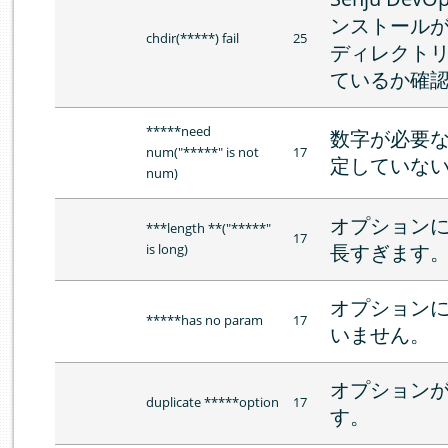
ンストール
chdir(*****) fail
25
ディレクト
ているか確
*****need
数字が必要
num("*****" is not
17
定していな
num)
オプション
***length **("*****"
17
長すぎます
is long)
オプション
*****has no param
17
いません。
オプションが
duplicate *****option
17
す。