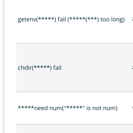
getenv(*****) fail (*****(***) too long)
chdir(*****) fail
*****need num("*****" is not num)