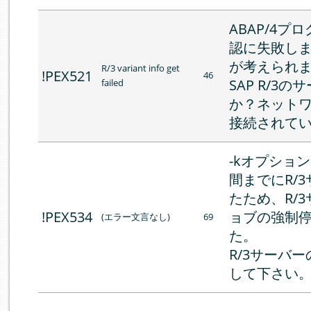
ABAP/4
認に失敗し
が考えられ
R/3 variant info get
!PEX521
46
SAP R/3
failed
か？ネット
接続されて
-kオプショ
間までにR/
たため、R/
!PEX534
ョブの強制
(エラー文言なし)
69
た。
R/3サーバ
して下さい