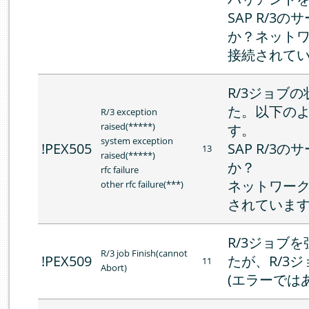
SAP R/3
か？ネット
接続されて
R/3ジョブ
た。以下の
R/3 exception
raised(*****)
す。
system exception
!PEX505
SAP R/3
13
raised(*****)
か？
rfc failure
ネットワー
other rfc failure(***)
されていま
R/3ジョブ
R/3 job Finish(cannot
!PEX509
たが、R/3
11
Abort)
(エラーでは