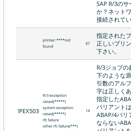
SAP R/3
か？ネット
接続されて
指定された
printer: ****not
正しいプリ
67
found
下さい。
R/3ジョブ
下のような
引数のアル
字は正しく
R/3 exception
指定したABA
raised(*****)
バリアント
system exception
!PEX503
14
ABAP/4
raised(*****)
rfc failure
ならないABA
other rfc failure(***)
バリアント