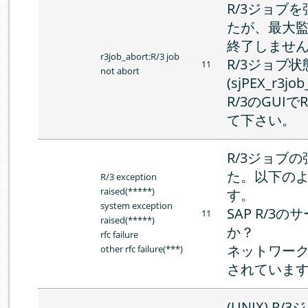
R/3ジョブ
たが、最大監
終了しませ
r3job_abort:R/3 job
R/3ジョブ
11
not abort
(sjPEX_r3
R/3のGUI
て下さい。
R/3ジョブ
た。以下の
R/3 exception
raised(*****)
す。
system exception
SAP R/3
11
raised(*****)
か？
rfc failure
ネットワー
other rfc failure(***)
されていま
(UNIX) 