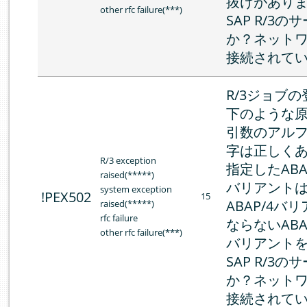
抜けがあり
other rfc failure(***)
SAP R/3
か？ネット
接続されて
R/3ジョブ
下のような
引数のアル
字は正しく
R/3 exception
指定したABA
raised(*****)
バリアント
system exception
!PEX502
15
ABAP/4
raised(*****)
rfc failure
ならないABA
other rfc failure(***)
バリアント
SAP R/3
か？ネット
接続されて