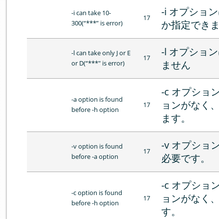
-i オプショ
-i can take 10-
17
か指定でき
300(“***” is error)
-l オプショ
-l can take only J or E
17
ません
or D(“***" is error)
-c オプショ
-a option is found
ョンがなく、
17
before -h option
ます。
-v オプショ
-v option is found
17
必要です。
before -a option
-c オプショ
-c option is found
ョンがなく、
17
before -h option
す。