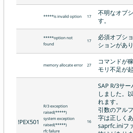
不明なオプ
*****is invalid option
17
す。
必須オプシ
*****option not
17
ションがあ
found
コマンドが
memory allocate error
27
モリ不足が
SAP R/3
しました。
れます。
R/3 exception
引数のアル
raised(*****)
字は正しく
system exception
!PEX501
16
saprfc.i
raised(*****)
rfc failure