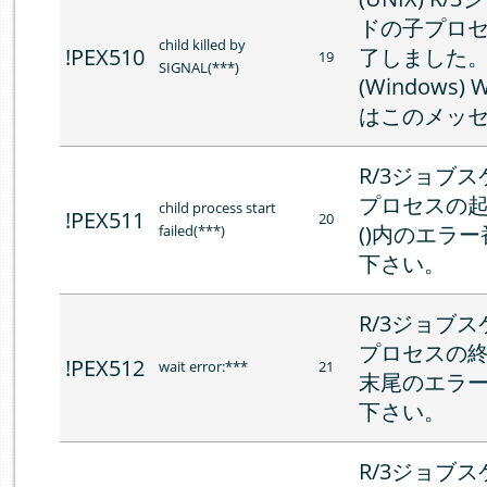
ドの子プロ
child killed by
!PEX510
了しました
19
SIGNAL(***)
(Windows
はこのメッ
R/3ジョブ
プロセスの
child process start
!PEX511
20
()内のエラ
failed(***)
下さい。
R/3ジョブ
プロセスの
!PEX512
wait error:***
21
末尾のエラ
下さい。
R/3ジョブ