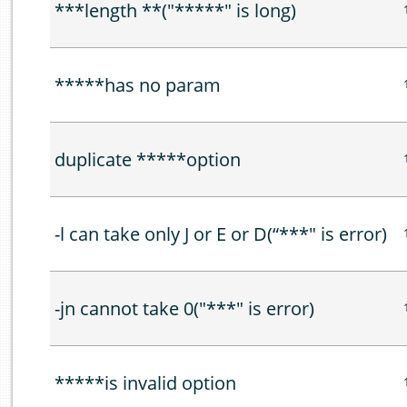
***length **("*****" is long)
*****has no param
duplicate *****option
-l can take only J or E or D(“***" is error)
-jn cannot take 0("***" is error)
*****is invalid option