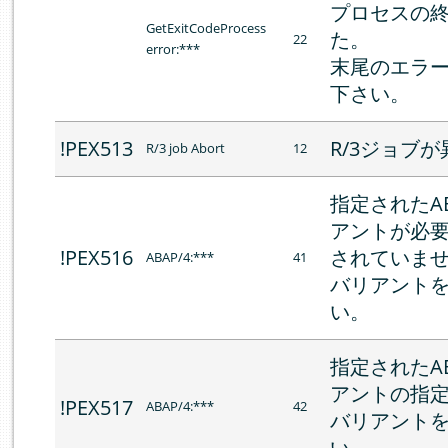
プロセスの
GetExitCodeProcess
た。
22
error:***
末尾のエラ
下さい。
!PEX513
R/3ジョブ
R/3 job Abort
12
指定されたA
アントが必要
!PEX516
されていま
ABAP/4:***
41
バリアント
い。
指定されたA
アントの指
!PEX517
ABAP/4:***
42
バリアント
い。