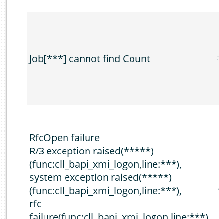
Job[***] cannot find Count
RfcOpen failure
R/3 exception raised(*****)
(func:cll_bapi_xmi_logon,line:***),
system exception raised(*****)
(func:cll_bapi_xmi_logon,line:***),
rfc
failure(func:cll_bapi_xmi_logon,line:***),