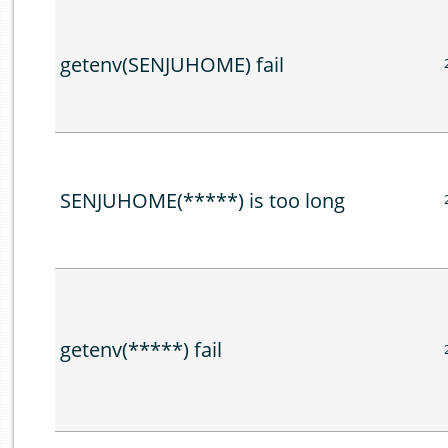
getenv(SENJUHOME) fail
SENJUHOME(*****) is too long
getenv(*****) fail