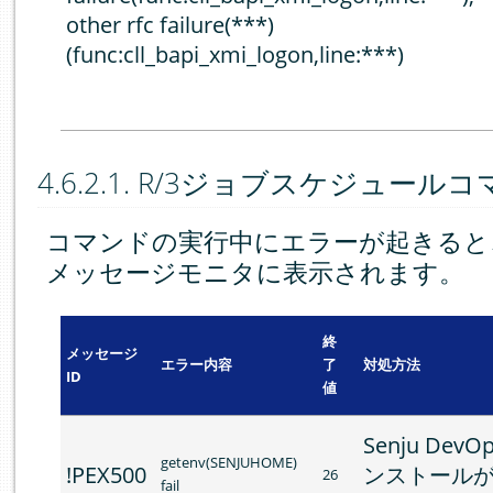
other rfc failure(***)
(func:cll_bapi_xmi_logon,line:***)
4.6.2.1.
R/3ジョブスケジュールコマンド(
コマンドの実行中にエラーが起きると
メッセージモニタに表示されます。
終
メッセージ
エラー内容
了
対処方法
ID
値
Senju DevO
getenv(SENJUHOME)
!PEX500
ンストール
26
fail