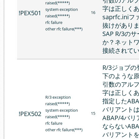
引数のアル
raised(*****)
字は正しく
system exception
!PEX501
16
saprfc.i
raised(*****)
rfc failure
抜けがあり
other rfc failure(***)
SAP R/3
か？ネット
接続されて
R/3ジョブ
下のような
引数のアル
字は正しく
R/3 exception
指定したABA
raised(*****)
バリアント
system exception
!PEX502
15
ABAP/4
raised(*****)
rfc failure
ならないABA
other rfc failure(***)
バリアント