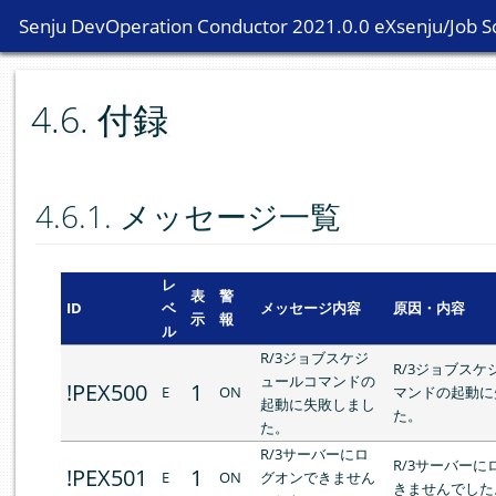
Senju DevOperation Conductor 2021.0.0 eXsenju/Job Sc
Senju DevOperation Conductor 2021.0.0 eXsenju/Job Sc
4.6.
付録
4.6.1.
メッセージ一覧
レ
表
警
ID
ベ
メッセージ内容
原因・内容
示
報
ル
R/3ジョブスケジ
R/3ジョブスケ
ュールコマンドの
!PEX500
1
E
ON
マンドの起動に
起動に失敗しまし
た。
た。
R/3サーバーにロ
R/3サーバーに
!PEX501
1
E
ON
グオンできません
きませんでした