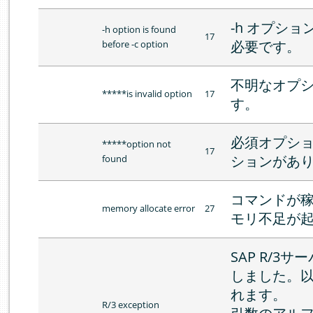
-h オプショ
-h option is found
17
必要です。
before -c option
不明なオプ
*****is invalid option
17
す。
必須オプシ
*****option not
17
ションがあ
found
コマンドが
memory allocate error
27
モリ不足が
SAP R/3
しました。
れます。
R/3 exception