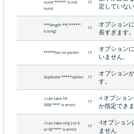
num("*****" is not
17
定していな
num)
オプション
***length **("*****"
17
長すぎます
is long)
オプション
*****has no param
17
いません。
オプションが
duplicate *****option
17
す。
-i オプショ
-i can take 10-
17
か指定でき
300(“***” is error)
-lオプショ
-l can take only J or E
17
ません
or D(“***" is error)