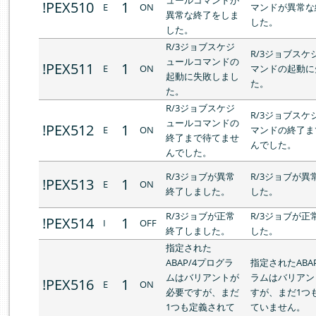
ュールコマンドが
!PEX510
1
E
ON
マンドが異常な
異常な終了をしま
した。
した。
R/3ジョブスケジ
R/3ジョブスケ
ュールコマンドの
!PEX511
1
E
ON
マンドの起動に
起動に失敗しまし
た。
た。
R/3ジョブスケジ
R/3ジョブスケ
ュールコマンドの
!PEX512
1
E
ON
マンドの終了ま
終了まで待てませ
んでした。
んでした。
R/3ジョブが異常
R/3ジョブが異
!PEX513
1
E
ON
終了しました。
した。
R/3ジョブが正常
R/3ジョブが正
!PEX514
1
I
OFF
終了しました。
した。
指定された
ABAP/4プログラ
指定されたABA
ムはバリアントが
ラムはバリアン
!PEX516
1
E
ON
必要ですが、まだ
すが、まだ1つ
1つも定義されて
ていません。