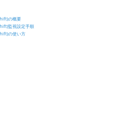
Shift)の概要
nShift)監視設定手順
Shift)の使い方
方