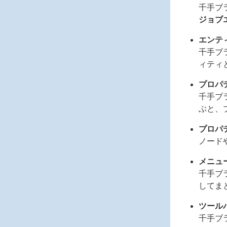
千手ブ
ジョブ
エンテ
千手ブ
ィティ
プロパ
千手ブ
ぶと、
プロパ
ノード
メニュ
千手ブ
してま
ツール
千手ブ