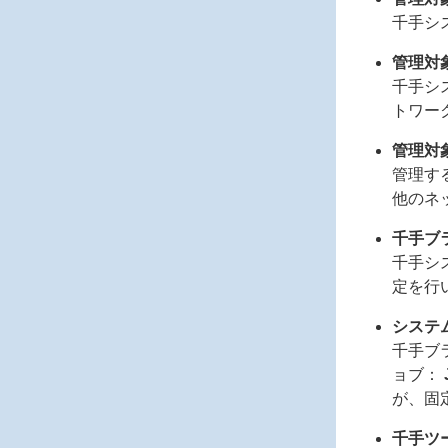
千手シ
管理対
千手シ
トワー
管理対
管理す
他のネ
千手ブ
千手シ
定を行
システ
千手ブ
ョブ：
が、固
千手ツ