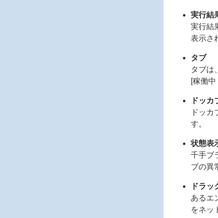
実行結
実行結
表示さ
タブ
タブは
[稼働中
ドッカ
ドッカ
す。
状態表
千手ブ
ブの異
ドラッ
あるエ
をネッ