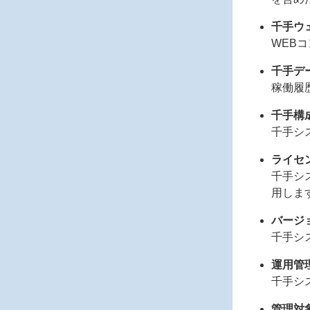
千手ウ
WEB
千手デ
稼働履
千手構
千手シ
ライセ
千手シ
用しま
バージ
千手シ
運用管
千手シ
管理対