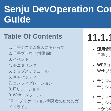
Senju DevOperation Con
Guide
11.1.
Table Of Contents
1. 千手システム導入にあたって
運用管
2. 千手ブラウザ(共通編)
千手シ
3. イベント
WEB
4. モニタリング
Web
5. ジョブスケジュール
6. キャパシティ
千手マ
7. コンフィグレーション
千手シ
8. ITリレーション
9. Webコンソール
千手エ
10. アプリケーション開発者のためのガ
千手シス
イドライン
ャから