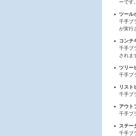
ーです
ツール
千手ブ
が実行
コンテ
千手ブ
されま
ツリー
千手ブラ
リスト
千手ブ
アウト
千手ブ
ステー
千手ブ