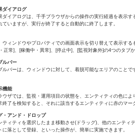
果ダイアログ
果ダイアログは、千手ブラウザからの操作の実行経過を表示す
れていますが、実行が終了すると自動的に終了します。
、ウィンドウやプロパティでの画面表示を切り替えて表示するも
・正常]、[稼働中・異常]、[停止中]、[監視対象外]の4つのタ
ブルバー
ブルバーは、ウィンドウに対して、着脱可能なエリアのことで
示機能
ラウザでは、監視・運用項目の状態を、エンティティの色によ
常終了を検知すると、それに該当するエンティティに赤のマー
グ・アンド・ドロップ
ンティティを選択したまま移動させ(ドラッグ)、他のエンティ
トに落として登録、といった操作が、簡単に実施できます。