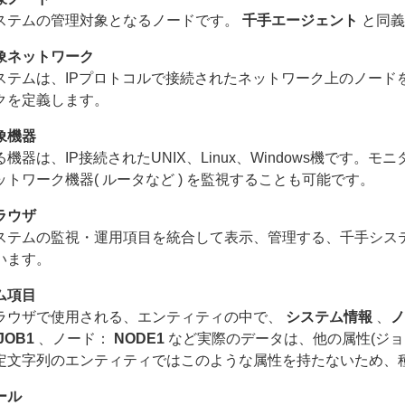
ステムの管理対象となるノードです。
千手エージェント
と同義
象ネットワーク
ステムは、IPプロトコルで接続されたネットワーク上のノード
クを定義します。
象機器
る機器は、IP接続されたUNIX、Linux、Windows機で
ットワーク機器( ルータなど ) を監視することも可能です。
ラウザ
ステムの監視・運用項目を統合して表示、管理する、千手シス
います。
ム項目
ラウザで使用される、エンティティの中で、
システム情報
、
ノ
JOB1
、ノード：
NODE1
など実際のデータは、他の属性(ジョ
定文字列のエンティティではこのような属性を持たないため、
ール