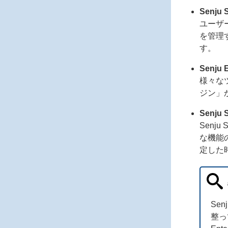
Senju 
ユーザ
を管理
す。
Senju E
様々な
ジン」
Senju 
Senj
な機能
定した
Sen
整って