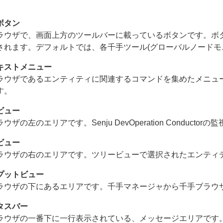
。
ボタン
ラウザで、画面上方のツールバーに載っているボタンです。ボ
されます。デフォルトでは、各千手ツール(グローバルノードモ
キストメニュー
ラウザであるエンティティに関連するコマンドを集めたメニュ
す。
ビュー
ウザの左のエリアです。Senju DevOperation Condu
ビュー
ラウザの右のエリアです。ツリービューで選択されたエンティ
プットビュー
ラウザの下にあるエリアです。千手マネージャから千手ブラウ
タスバー
ラウザの一番下に一行表示されている、メッセージエリアです