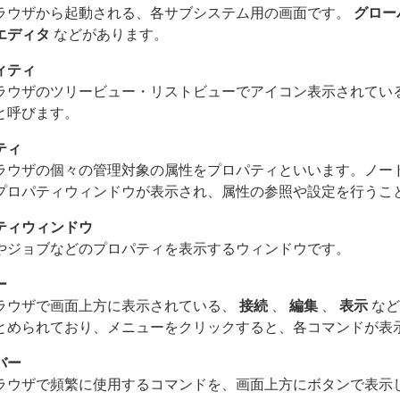
ラウザから起動される、各サブシステム用の画面です。
グロー
エディタ
などがあります。
ィティ
ラウザのツリービュー・リストビューでアイコン表示されている
と呼びます。
ティ
ラウザの個々の管理対象の属性をプロパティといいます。ノード
プロパティウィンドウが表示され、属性の参照や設定を行うこ
ティウィンドウ
やジョブなどのプロパティを表示するウィンドウです。
ー
ラウザで画面上方に表示されている、
接続
、
編集
、
表示
など
とめられており、メニューをクリックすると、各コマンドが表
バー
ラウザで頻繁に使用するコマンドを、画面上方にボタンで表示