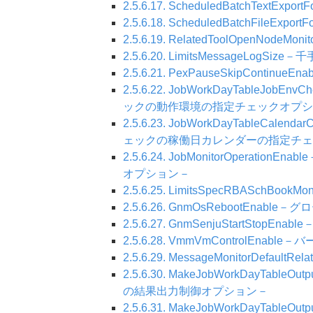
2.5.6.17. ScheduledBatchT
2.5.6.18. ScheduledBatchF
2.5.6.19. RelatedToolOpe
2.5.6.20. LimitsMessage
2.5.6.21. PexPauseSkipCo
2.5.6.22. JobWorkDayTabl
ックの動作環境の指定チェックオプシ
2.5.6.23. JobWorkDayTabl
ェックの稼働日カレンダーの指定チェ
2.5.6.24. JobMonitorOpera
オプション－
2.5.6.25. LimitsSpecRBAS
2.5.6.26. GnmOsRebootE
2.5.6.27. GnmSenjuStart
2.5.6.28. VmmVmControl
2.5.6.29. MessageMonitorD
2.5.6.30. MakeJobWorkDa
の結果出力制御オプション－
2.5.6.31. MakeJobWorkDa