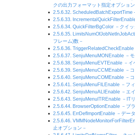
クの出力フォーマット指定オプション
2.5.6.32. ScheduledBatchE
2.5.6.33. IncrementalQuickF
2.5.6.34. QuickFilterBgCo
2.5.6.35. LimitsNumOfJob
フレーム)数－
2.5.6.36. TriggerRelatedC
2.5.6.37. SenjuMenuMONE
2.5.6.38. SenjuMenuEVTE
2.5.6.39. SenjuMenuCCM
2.5.6.40. SenjuMenuCOME
2.5.6.41. SenjuMenuFILEn
2.5.6.42. SenjuMenuALIE
2.5.6.43. SenjuMenuITRE
2.5.6.44. BrowserOption
2.5.6.45. ErrDefImportEn
2.5.6.46. VMMNodeMonitor
止オプション－