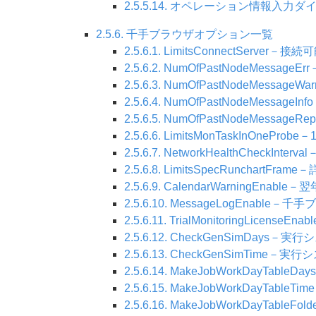
2.5.5.14. オペレーション情報入力
2.5.6. 千手ブラウザオプション一覧
2.5.6.1. LimitsConnectSer
2.5.6.2. NumOfPastNodeMe
2.5.6.3. NumOfPastNodeM
2.5.6.4. NumOfPastNodeMe
2.5.6.5. NumOfPastNodeMe
2.5.6.6. LimitsMonTaskIn
2.5.6.7. NetworkHealthChe
2.5.6.8. LimitsSpecRuncha
2.5.6.9. CalendarWarning
2.5.6.10. MessageLogEna
2.5.6.11. TrialMonitoring
2.5.6.12. CheckGenSimD
2.5.6.13. CheckGenSimTi
2.5.6.14. MakeJobWorkDa
2.5.6.15. MakeJobWorkDa
2.5.6.16. MakeJobWorkDa