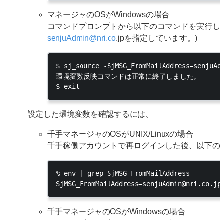
マネージャのOSがWindowsの場合
コマンドプロンプトから以下のコマンドを実行して
senjuAdmin
@
nri
.
co
.jpを指定しています。)
$ sj_source -SjMSG_FromMailAddress=senjuAd
環境変数反映コマンドは正常に終了しました。

設定した環境変数を確認するには、
千手マネージャのOSがUNIX/Linuxの場合
千手稼働アカウントで再ログインした後、以下の
% env | grep SjMSG_FromMailAddress

千手マネージャのOSがWindowsの場合