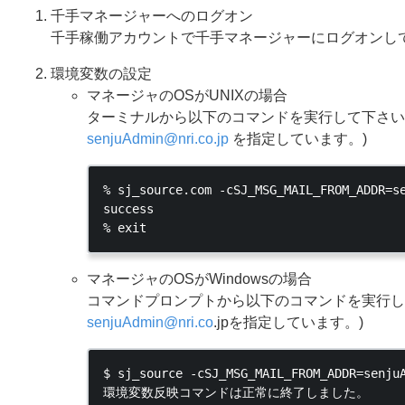
千手マネージャーへのログオン
千手稼働アカウントで千手マネージャーにログオンし
環境変数の設定
マネージャのOSがUNIXの場合
ターミナルから以下のコマンドを実行して下さい。
senjuAdmin
@
nri
.
co
.
jp
を指定しています。)
% sj_source.com -cSJ_MSG_MAIL_FROM_ADDR=se
success

マネージャのOSがWindowsの場合
コマンドプロンプトから以下のコマンドを実行して
senjuAdmin
@
nri
.
co
.jpを指定しています。)
$ sj_source -cSJ_MSG_MAIL_FROM_ADDR=senjuA
環境変数反映コマンドは正常に終了しました。
