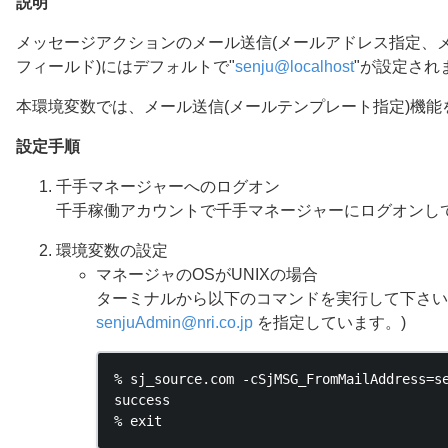
説明
メッセージアクションのメール送信(メールアドレス指定、メー
フィールド)にはデフォルトで"
senju
@
localhost
"が設定され
本環境変数では、メール送信(メールテンプレート指定)機能を
設定手順
千手マネージャーへのログオン
千手稼働アカウントで千手マネージャーにログオンし
環境変数の設定
マネージャのOSがUNIXの場合
ターミナルから以下のコマンドを実行して下さい。
senjuAdmin
@
nri
.
co
.
jp
を指定しています。)
% sj_source.com -cSjMSG_FromMailAddress=se
success
