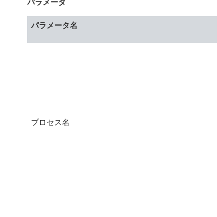
パラメータ
パラメータ名
プロセス名