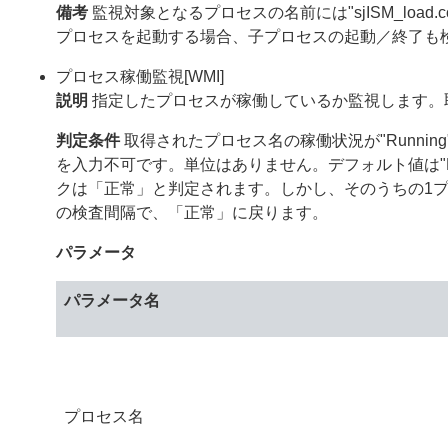
備考
監視対象となるプロセスの名前には"sjISM_lo
プロセスを起動する場合、子プロセスの起動／終了も
プロセス稼働監視[WMI]
説明
指定したプロセスが稼働しているか監視します。取
判定条件
取得されたプロセス名の稼働状況が"Runni
を入力不可です。単位はありません。デフォルト値は"R
クは「正常」と判定されます。しかし、そのうちの1
の検査間隔で、「正常」に戻ります。
パラメータ
パラメータ名
プロセス名