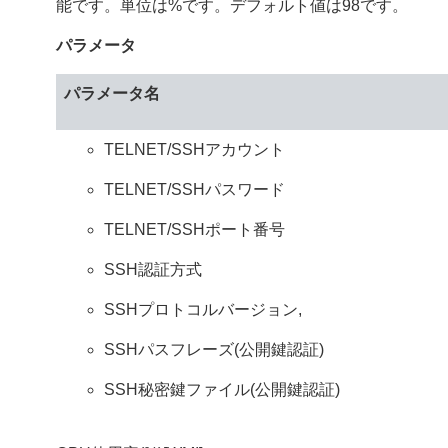
能です。単位は%です。デフォルト値は98です。
パラメータ
パラメータ名
TELNET/SSHアカウント
TELNET/SSHパスワード
TELNET/SSHポート番号
SSH認証方式
SSHプロトコルバージョン,
SSHパスフレーズ(公開鍵認証)
SSH秘密鍵ファイル(公開鍵認証)