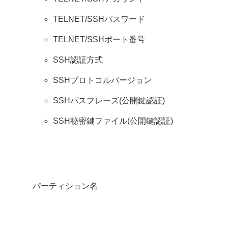
TELNET/SSHパスワード
TELNET/SSHポート番号
SSH認証方式
SSHプロトコルバージョン
SSHパスフレーズ(公開鍵認証)
SSH秘密鍵ファイル(公開鍵認証)
パーティション名