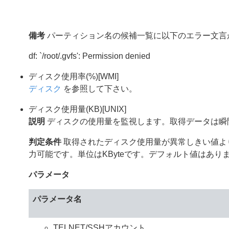
備考
パーティション名の候補一覧に以下のエラー文言
df: `/root/.gvfs': Permission denied
ディスク使用率(%)[WMI]
ディスク
を参照して下さい。
ディスク使用量(KB)[UNIX]
説明
ディスクの使用量を監視します。取得データは瞬間値
判定条件
取得されたディスク使用量が異常しきい値よ
力可能です。単位はKByteです。デフォルト値はあり
パラメータ
パラメータ名
TELNET/SSHアカウント