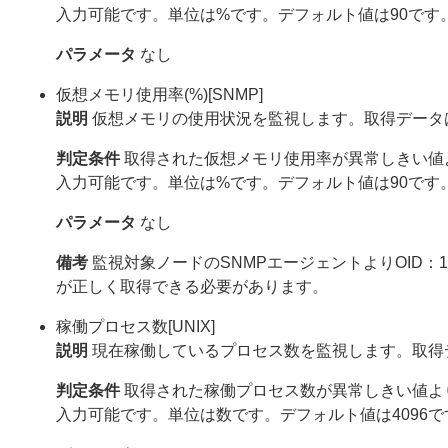
入力可能です。単位は%です。デフォルト値は90です
パラメータ
なし
仮想メモリ使用率(%)[SNMP]
説明
仮想メモリの使用状況を監視します。取得データ
判定条件
取得された仮想メモリ使用率が異常しきい値
入力可能です。単位は%です。デフォルト値は90です
パラメータ
なし
備考
監視対象ノードのSNMPエージェントよりOID：1.3.6.1.2.1.25
が正しく取得できる必要があります。
稼働プロセス数[UNIX]
説明
現在稼働しているプロセス数を監視します。取得デー
判定条件
取得された稼働プロセス数が異常しきい値よ
入力可能です。単位は数です。デフォルト値は4096で