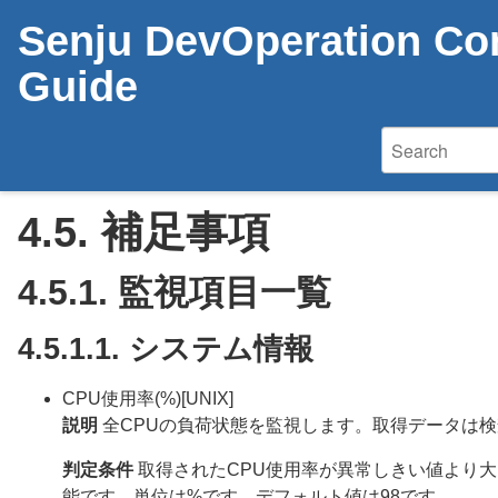
Senju DevOperation Con
Guide
4.5.
補足事項
4.5.1.
監視項目一覧
4.5.1.1.
システム情報
CPU使用率(%)[UNIX]
説明
全CPUの負荷状態を監視します。取得データは検査
判定条件
取得されたCPU使用率が異常しきい値より
能です。単位は%です。デフォルト値は98です。