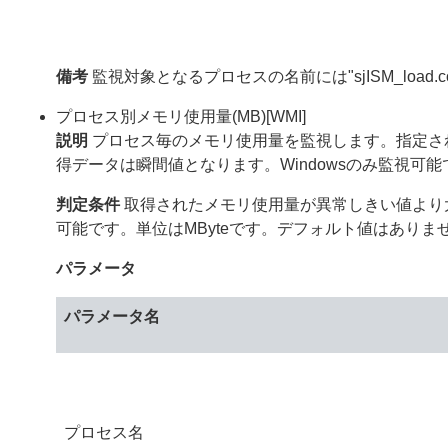
備考
監視対象となるプロセスの名前には"sjISM_loa
プロセス別メモリ使用量(MB)[WMI]
説明
プロセス毎のメモリ使用量を監視します。指定さ
得データは瞬間値となります。Windowsのみ監視可能
判定条件
取得されたメモリ使用量が異常しきい値より
可能です。単位はMByteです。デフォルト値はありま
パラメータ
パラメータ名
プロセス名