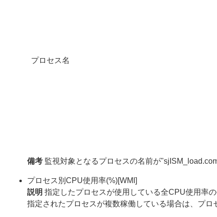
プロセス名
備考
監視対象となるプロセスの名前が"sjISM_load
プロセス別CPU使用率(%)[WMI]
説明
指定したプロセスが使用している全CPU使用率
指定されたプロセスが複数稼働している場合は、プロセス