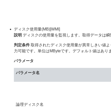
ディスク使用量(MB)[WMI]
説明
ディスクの使用量を監視します。取得データは瞬間
判定条件
取得されたディスク使用量が異常しきい値よ
力可能です。単位はMByteです。デフォルト値はあり
パラメータ
パラメータ名
論理ディスク名