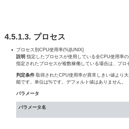
4.5.1.3.
プロセス
プロセス別CPU使用率(%)[UNIX]
説明
指定したプロセスが使用している全CPU使用率
指定されたプロセスが複数稼働している場合は、プロセスI
判定条件
取得されたCPU使用率が異常しきい値より
能です。単位は%です。デフォルト値はありません。
パラメータ
パラメータ名