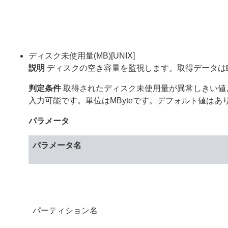
ディスク未使用量(MB)[UNIX]
説明
ディスクの空き容量を監視します。取得データは瞬間
判定条件
取得されたディスク未使用量が異常しきい値
入力可能です。単位はMByteです。デフォルト値はあ
パラメータ
パラメータ名
パーティション名