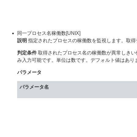
同一プロセス名稼働数[UNIX]
説明
指定されたプロセスの稼働数を監視します。取得デー
判定条件
取得されたプロセス名の稼働数が異常しきい
み入力可能です。単位は数です。デフォルト値はあり
パラメータ
パラメータ名