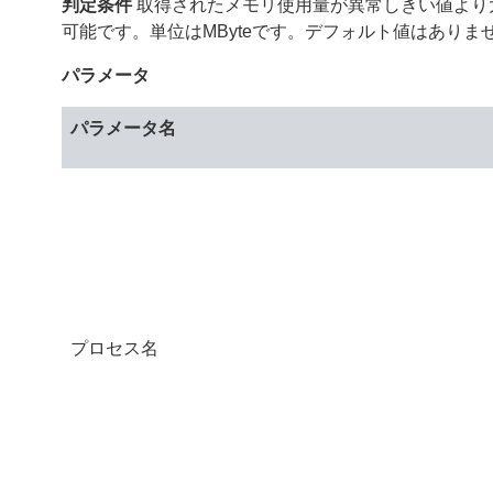
判定条件
取得されたメモリ使用量が異常しきい値より
可能です。単位はMByteです。デフォルト値はありま
パラメータ
パラメータ名
プロセス名