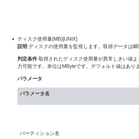
ディスク使用量(MB)[UNIX]
説明
ディスクの使用量を監視します。取得データは瞬間値
判定条件
取得されたディスク使用量が異常しきい値よ
力可能です。単位はMByteです。デフォルト値はあり
パラメータ
パラメータ名
パーティション名