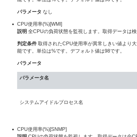
パラメータ
なし
CPU使用率(%)[WMI]
説明
全CPUの負荷状態を監視します。取得データは検査
判定条件
取得されたCPU使用率が異常しきい値より
能です。単位は%です。デフォルト値は98です。
パラメータ
パラメータ名
システムアイドルプロセス名
CPU使用率(%)[SNMP]
説明
CPUの負荷状態を監視します。取得データは全C