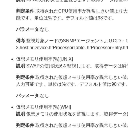
判定条件
取得されたCPU使用率が異常しきい値より
能です。単位は%です。デフォルト値は98です。
パラメータ
なし
備考
監視対象ノードのSNMPエージェントよりOID：1.3.6.1.2.1.25
2.host.hrDevice.hrProcessorTable. hrProce
仮想メモリ使用率(%)[UNIX]
説明
SWAPの使用状況を監視します。取得データは瞬間値
判定条件
取得された仮想メモリ使用率が異常しきい値
入力可能です。単位は%です。デフォルト値は90です
パラメータ
なし
仮想メモリ使用率(%)[WMI]
説明
仮想メモリの使用状況を監視します。取得データは
判定条件
取得された仮想メモリ使用率が異常しきい値