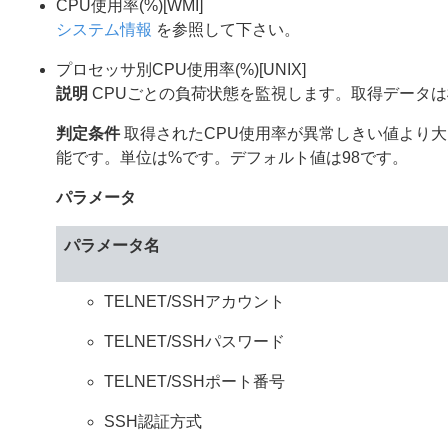
CPU使用率(%)[WMI]
システム情報
を参照して下さい。
プロセッサ別CPU使用率(%)[UNIX]
説明
CPUごとの負荷状態を監視します。取得データ
判定条件
取得されたCPU使用率が異常しきい値より
能です。単位は%です。デフォルト値は98です。
パラメータ
パラメータ名
TELNET/SSHアカウント
TELNET/SSHパスワード
TELNET/SSHポート番号
SSH認証方式